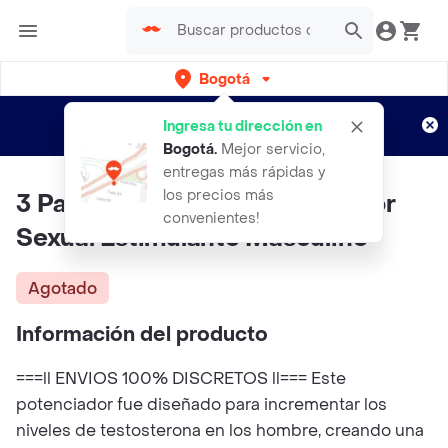
Bogotá
Regístrate
¿Nuevo en Rappi?
y disfruta de
Ingresa tu dirección en
envíos gratis por semanas
Aplican TyC
Bogotá
.
Mejor servicio,
entregas más rápidas y
los precios más
3 Pastillas Bigpenis Potenciador
convenientes!
Sexual Estimulante Masculino
Agotado
Información del producto
===ll ENVIOS 100% DISCRETOS ll=== Este
potenciador fue diseñado para incrementar los
niveles de testosterona en los hombre, creando una