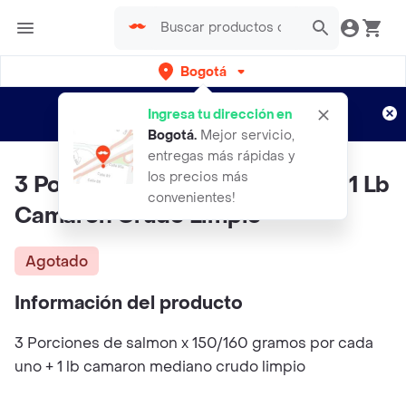
Bogotá
Regístrate
¿Nuevo en Rappi?
y disfruta de
Ingresa tu dirección en
envíos gratis por semanas
Aplican TyC
Bogotá
.
Mejor servicio,
entregas más rápidas y
los precios más
3 Porciones Salmon Premium + 1 Lb
convenientes!
Camaron Crudo Limpio
Agotado
Información del producto
3 Porciones de salmon x 150/160 gramos por cada
uno + 1 lb camaron mediano crudo limpio