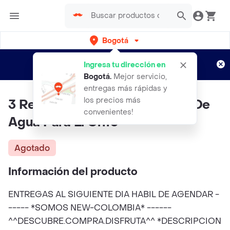
Bogotá
Regístrate
¿Nuevo en Rappi?
y disfruta de
Ingresa tu dirección en
envíos gratis por semanas
Aplican TyC
Bogotá
.
Mejor servicio,
entregas más rápidas y
los precios más
3 Repuestos Filtro Purificador De
convenientes!
Agua Para El Grifo
Agotado
Información del producto
ENTREGAS AL SIGUIENTE DIA HABIL DE AGENDAR -
----- *SOMOS NEW-COLOMBIA* ------
^^DESCUBRE.COMPRA.DISFRUTA^^ *DESCRIPCION