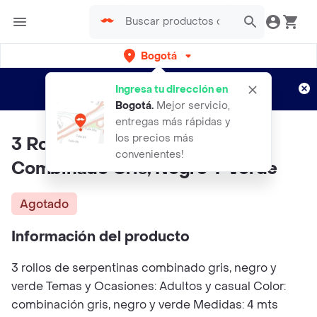
Bogotá
Regístrate
¿Nuevo en Rappi?
y disfruta de
Ingresa tu dirección en
envíos gratis por semanas
Aplican TyC
Bogotá
.
Mejor servicio,
entregas más rápidas y
los precios más
3 Rollos De Serpentinas
convenientes!
Combinado Gris, Negro Y Verde
Agotado
Información del producto
3 rollos de serpentinas combinado gris, negro y
verde Temas y Ocasiones: Adultos y casual Color:
combinación gris, negro y verde Medidas: 4 mts