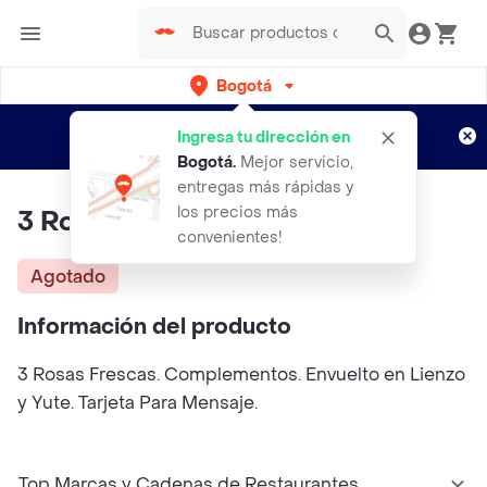
Bogotá
Regístrate
¿Nuevo en Rappi?
y disfruta de
Ingresa tu dirección en
envíos gratis por semanas
Aplican TyC
Bogotá
.
Mejor servicio,
entregas más rápidas y
los precios más
3 Rosas Frescas
convenientes!
Agotado
Información del producto
3 Rosas Frescas. Complementos. Envuelto en Lienzo
y Yute. Tarjeta Para Mensaje.
Top Marcas y Cadenas de Restaurantes