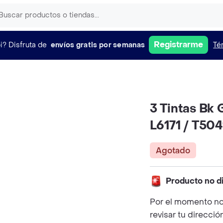
Registrarme
i?
Disfruta de
envíos gratis por semanas
Té
3 Tintas Bk
L6171 / T50
Agotado
Producto no d
Por el momento no
revisar tu direcció