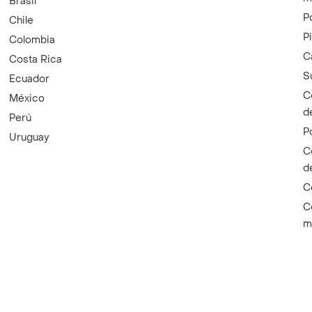
Brasil
P
Chile
P
Colombia
C
Costa Rica
S
Ecuador
C
México
d
Perú
P
Uruguay
C
d
C
C
m