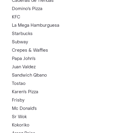
Cadenas de Tiendas
Domino's Pizza
KFC
La Mega Hamburguesa
Starbucks
Subway
Crepes & Waffles
Papa John's
Juan Valdez
Sandwich Qbano
Tostao
Karen's Pizza
Frisby
Mc Donald's
Sr Wok
Kokoriko