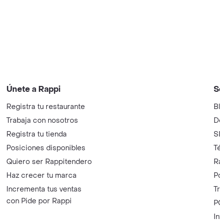
Únete a Rappi
S
Registra tu restaurante
B
Trabaja con nosotros
D
Registra tu tienda
S
Posiciones disponibles
T
Quiero ser Rappitendero
R
Haz crecer tu marca
P
Incrementa tus ventas
T
con Pide por Rappi
P
I