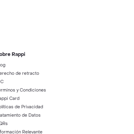
obre Rappi
log
erecho de retracto
IC
érminos y Condiciones
appi Card
olíticas de Privacidad
ratamiento de Datos
QRs
nformación Relevante