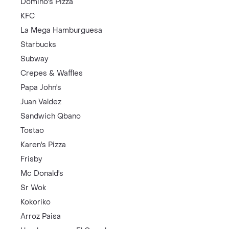
Domino's Pizza
KFC
La Mega Hamburguesa
Starbucks
Subway
Crepes & Waffles
Papa John's
Juan Valdez
Sandwich Qbano
Tostao
Karen's Pizza
Frisby
Mc Donald's
Sr Wok
Kokoriko
Arroz Paisa