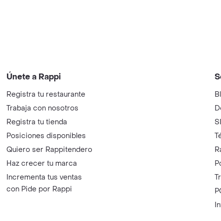
Únete a Rappi
S
Registra tu restaurante
B
Trabaja con nosotros
D
Registra tu tienda
S
Posiciones disponibles
T
Quiero ser Rappitendero
R
Haz crecer tu marca
P
Incrementa tus ventas
T
con Pide por Rappi
P
I