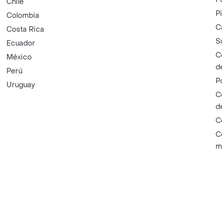
Chile
P
Colombia
C
Costa Rica
S
Ecuador
C
México
d
Perú
P
Uruguay
C
d
C
C
m