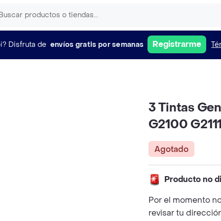
Registrarme
i?
Disfruta de
envíos gratis por semanas
Té
3 Tintas Ge
G2100 G211
Agotado
Producto no d
Por el momento no
revisar tu direcció