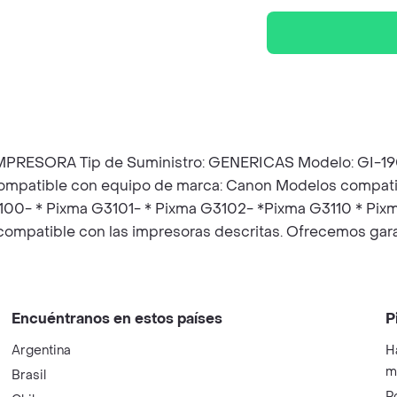
RESORA Tip de Suministro: GENERICAS Modelo: GI-190 
 compatible con equipo de marca: Canon Modelos compat
3100- * Pixma G3101- * Pixma G3102- *Pixma G3110 * Pix
compatible con las impresoras descritas. Ofrecemos gar
Encuéntranos en estos países
P
Argentina
H
m
Brasil
P