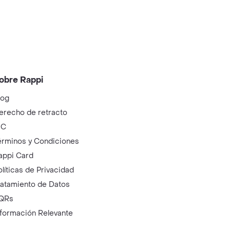
obre Rappi
log
erecho de retracto
IC
érminos y Condiciones
appi Card
olíticas de Privacidad
ratamiento de Datos
QRs
nformación Relevante