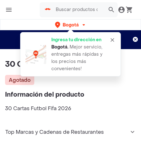
Bogotá
Regístrate
¿Nuevo en Rappi?
y disfruta de
Ingresa tu dirección en
envíos gratis por semanas
Aplican TyC
Bogotá
.
Mejor servicio,
entregas más rápidas y
los precios más
30 Cartas Futbol Fifa 2026
convenientes!
Agotado
Información del producto
30 Cartas Futbol Fifa 2026
Top Marcas y Cadenas de Restaurantes