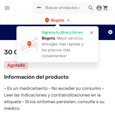
Bogotá
Regístrate
¿Nuevo en Rappi?
y disfruta de
Ingresa tu dirección en
envíos gratis por semanas
Aplican TyC
Bogotá
.
Mejor servicio,
entregas más rápidas y
los precios más
30 Content Ultrasec Talla Xl
convenientes!
Agotado
Información del producto
- Es un medicamento - No exceder su consumo -
Leer las indicaciones y contraindicaciones en la
etiqueta - Si los síntomas persisten, consulte a su
médico