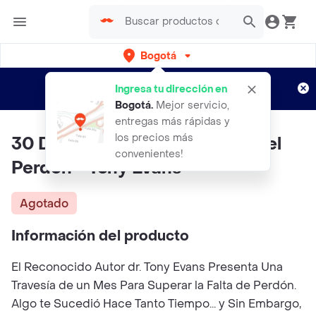
Bogotá
Regístrate
¿Nuevo en Rappi?
y disfruta de
Ingresa tu dirección en
envíos gratis por semanas
Aplican TyC
Bogotá
.
Mejor servicio,
entregas más rápidas y
los precios más
30 Días a la Victoria a Través Del
convenientes!
Perdón - Tony Evans
Agotado
Información del producto
El Reconocido Autor dr. Tony Evans Presenta Una
Travesía de un Mes Para Superar la Falta de Perdón.
Algo te Sucedió Hace Tanto Tiempo... y Sin Embargo,