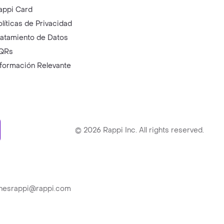
appi Card
olíticas de Privacidad
ratamiento de Datos
QRs
nformación Relevante
ry
©
2026
Rappi Inc. All rights reserved.
ionesrappi@rappi.com