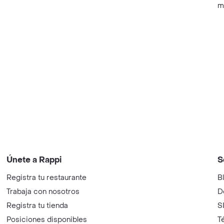
m
Únete a Rappi
S
Registra tu restaurante
B
Trabaja con nosotros
D
Registra tu tienda
S
Posiciones disponibles
T