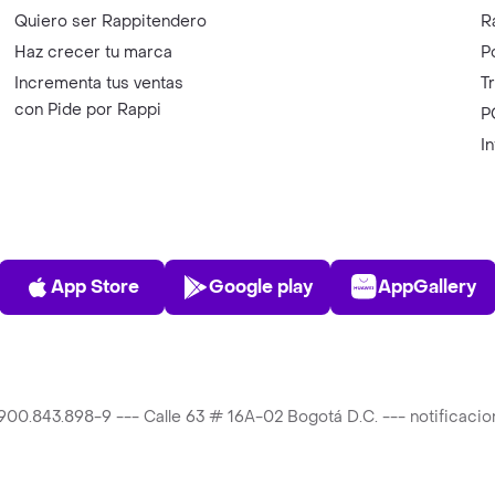
Quiero ser Rappitendero
R
Haz crecer tu marca
P
Incrementa tus ventas
T
con Pide por Rappi
P
I
App Store
Play Store
AppGalle
App Store
Google play
AppGallery
T 900.843.898-9 --- Calle 63 # 16A-02 Bogotá D.C. --- notificac