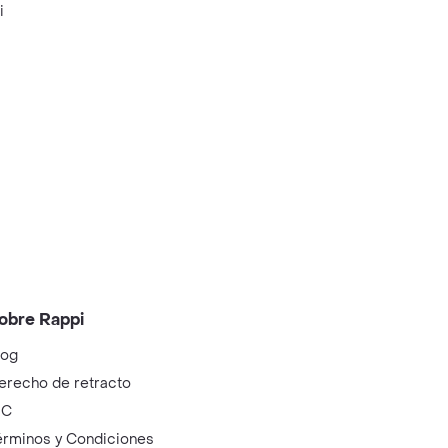
i
obre Rappi
log
erecho de retracto
IC
érminos y Condiciones