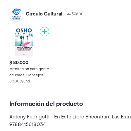
Círculo Cultural
$3500
$ 80.000
Meditación para gente
ocupada: Consejos
para acabar con el
80000/und
estrés
Información del producto
Antony Fedrigotti - En Este Libro Encontrará Las Est
9788415618034