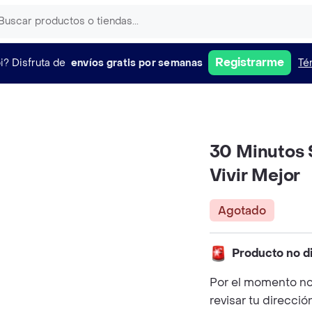
Registrarme
i?
Disfruta de
envíos gratis por semanas
Té
30 Minutos S
Vivir Mejor
Agotado
Producto no d
Por el momento no
revisar tu direcció