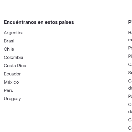
Encuéntranos en estos países
P
Argentina
H
m
Brasil
P
Chile
P
Colombia
C
Costa Rica
S
Ecuador
C
México
d
Perú
P
Uruguay
C
d
C
C