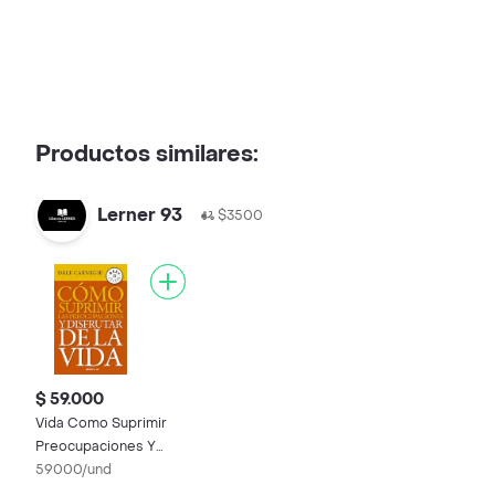
Productos similares:
Lerner 93
$3500
$ 59.000
Vida Como Suprimir
Preocupaciones Y
Disfrutar De La
59000/und