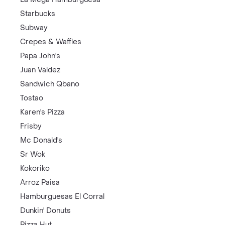
Starbucks
Subway
Crepes & Waffles
Papa John's
Juan Valdez
Sandwich Qbano
Tostao
Karen's Pizza
Frisby
Mc Donald's
Sr Wok
Kokoriko
Arroz Paisa
Hamburguesas El Corral
Dunkin' Donuts
Pizza Hut