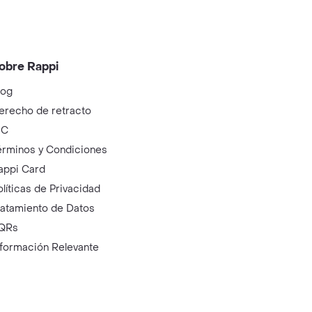
obre Rappi
log
erecho de retracto
IC
érminos y Condiciones
appi Card
olíticas de Privacidad
ratamiento de Datos
QRs
nformación Relevante