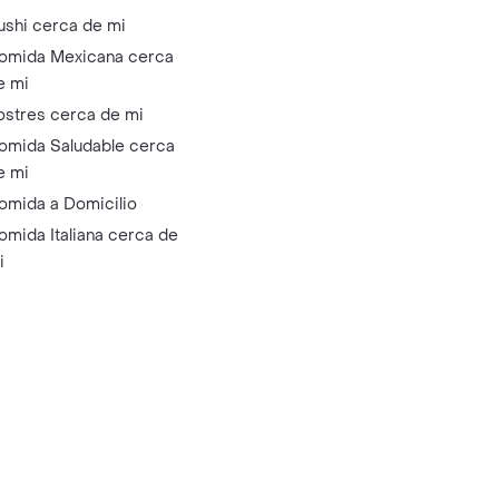
ushi cerca de mi
omida Mexicana cerca
e mi
ostres cerca de mi
omida Saludable cerca
e mi
omida a Domicilio
omida Italiana cerca de
i