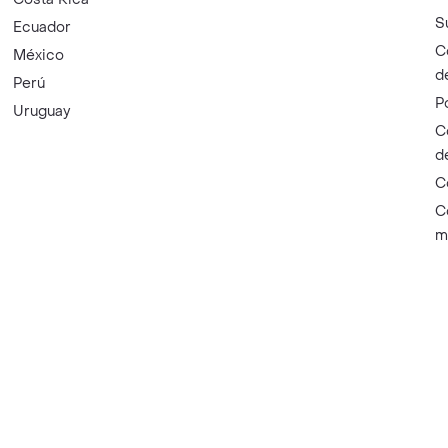
S
Ecuador
C
México
d
Perú
P
Uruguay
C
d
C
C
m