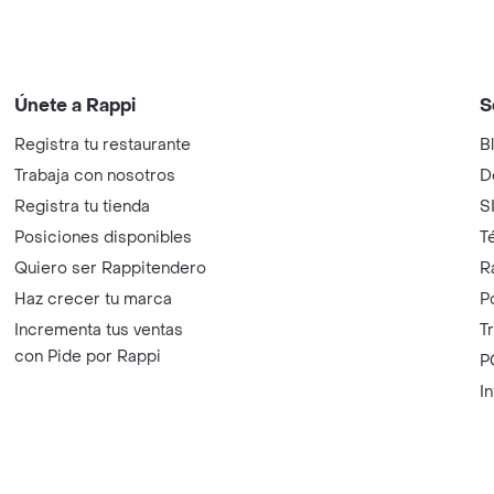
Únete a Rappi
S
Registra tu restaurante
B
Trabaja con nosotros
D
Registra tu tienda
S
Posiciones disponibles
T
Quiero ser Rappitendero
R
Haz crecer tu marca
P
Incrementa tus ventas
T
con Pide por Rappi
P
I