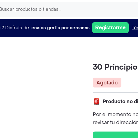
Registrarme
i?
Disfruta de
envíos gratis por semanas
Té
30 Principio
Agotado
Producto no d
Por el momento no
revisar tu direcció