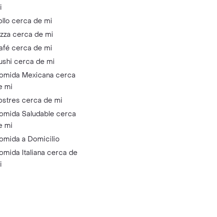
i
ollo cerca de mi
izza cerca de mi
afé cerca de mi
ushi cerca de mi
omida Mexicana cerca
e mi
ostres cerca de mi
omida Saludable cerca
e mi
omida a Domicilio
omida Italiana cerca de
i