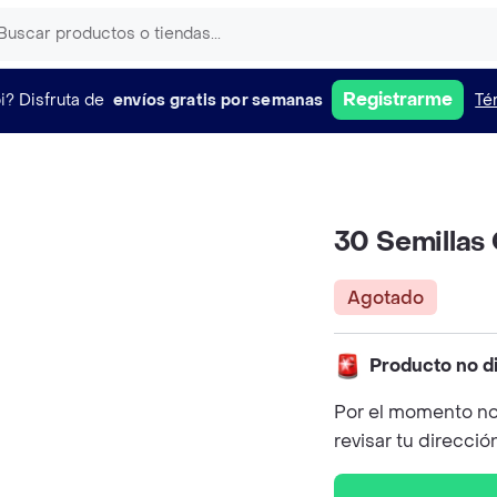
Registrarme
i?
Disfruta de
envíos gratis por semanas
Té
30 Semillas
Agotado
Producto no d
Por el momento no
revisar tu direcció