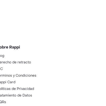
obre Rappi
log
erecho de retracto
IC
érminos y Condiciones
appi Card
olíticas de Privacidad
ratamiento de Datos
QRs