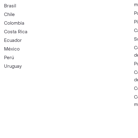
m
Brasil
P
Chile
P
Colombia
C
Costa Rica
S
Ecuador
C
México
d
Perú
P
Uruguay
C
d
C
C
m