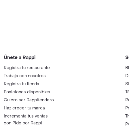
Únete a Rappi
S
Registra tu restaurante
B
Trabaja con nosotros
D
Registra tu tienda
S
Posiciones disponibles
T
Quiero ser Rappitendero
R
Haz crecer tu marca
P
Incrementa tus ventas
T
con Pide por Rappi
P