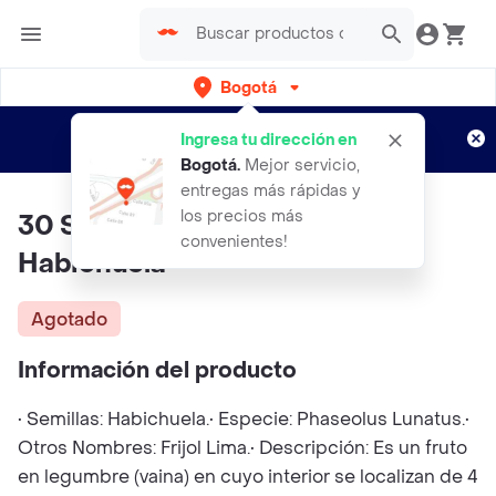
Bogotá
Regístrate
¿Nuevo en Rappi?
y disfruta de
Ingresa tu dirección en
envíos gratis por semanas
Aplican TyC
Bogotá
.
Mejor servicio,
entregas más rápidas y
los precios más
30 Semillas Orgánicas De
convenientes!
Habichuela
Agotado
Información del producto
• Semillas: Habichuela.• Especie: Phaseolus Lunatus.•
Otros Nombres: Frijol Lima.• Descripción: Es un fruto
en legumbre (vaina) en cuyo interior se localizan de 4