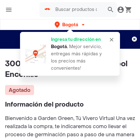
Bogotá
Regístrate
¿Nuevo en Rappi?
y disfruta de
Ingresa tu dirección en
envíos gratis por semanas
Aplican TyC
Bogotá
.
Mejor servicio,
entregas más rápidas y
los precios más
300 Semillas Orgánicas De Árbol
convenientes!
Encenillo
Agotado
Información del producto
Bienvenido a Garden Green, Tú Vivero Virtual Una vez
realizada la compra, te indicaremos como llevar el
proceso de germinación paso a paso de una manera