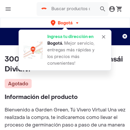
Bogotá
Regístrate
¿Nuevo en Rappi?
y disfruta de
Ingresa tu dirección en
envíos gratis por semanas
Aplican TyC
Bogotá
.
Mejor servicio,
entregas más rápidas y
los precios más
300 Semillas Orgánicas De Bonsái
convenientes!
Dividivi
Agotado
Información del producto
Bienvenido a Garden Green, Tú Vivero Virtual Una vez
realizada la compra, te indicaremos como llevar el
proceso de germinación paso a paso de una manera