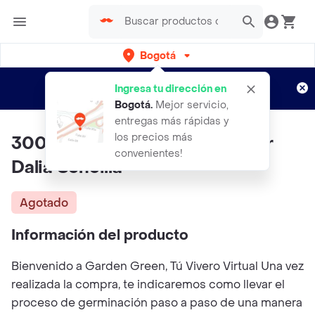
Bogotá
Regístrate
¿Nuevo en Rappi?
y disfruta de
Ingresa tu dirección en
envíos gratis por semanas
Aplican TyC
Bogotá
.
Mejor servicio,
entregas más rápidas y
los precios más
300 Semillas Orgánicas De Flor
convenientes!
Dalia Sencilla
Agotado
Información del producto
Bienvenido a Garden Green, Tú Vivero Virtual Una vez
realizada la compra, te indicaremos como llevar el
proceso de germinación paso a paso de una manera