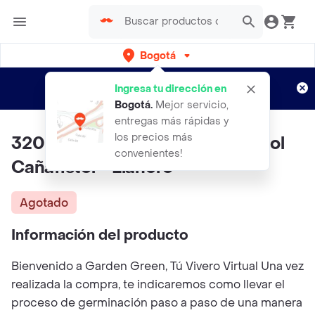
Bogotá
Regístrate
¿Nuevo en Rappi?
y disfruta de
Ingresa tu dirección en
envíos gratis por semanas
Aplican TyC
Bogotá
.
Mejor servicio,
entregas más rápidas y
los precios más
320 Semillas Orgánicas De Árbol
convenientes!
Cañafistol - Llanero
Agotado
Información del producto
Bienvenido a Garden Green, Tú Vivero Virtual Una vez
realizada la compra, te indicaremos como llevar el
proceso de germinación paso a paso de una manera