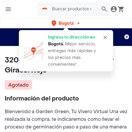
Bogotá
Regístrate
¿Nuevo en Rappi?
y disfruta de
Ingresa tu dirección en
envíos gratis por semanas
Aplican TyC
Bogotá
.
Mejor servicio,
entregas más rápidas y
los precios más
320 Semillas Orgánicas De Flor
convenientes!
Girasol Rojo
Agotado
Información del producto
Bienvenido a Garden Green, Tú Vivero Virtual Una vez
realizada la compra, te indicaremos como llevar el
proceso de germinación paso a paso de una manera