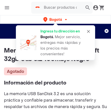
Bogotá
Regístrate
¿Nuevo en Rappi?
y disfruta de
Ingresa tu dirección en
envíos gratis por semanas
Aplican TyC
Bogotá
.
Mejor servicio,
entregas más rápidas y
los precios más
Memoria Usb Sandisk Ultra Shift
convenientes!
32gb Usb 3.2 100mb/s Negro
Agotado
Información del producto
La memoria USB SanDisk 3.2 es una solución
práctica y confiable para almacenar, transferir y
respaldar tus archivos de manera rápida y segura. Su