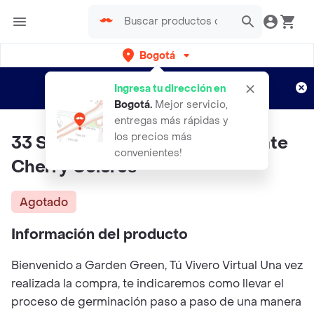
Bogotá
Regístrate
¿Nuevo en Rappi?
y disfruta de
Ingresa tu dirección en
envíos gratis por semanas
Aplican TyC
Bogotá
.
Mejor servicio,
entregas más rápidas y
los precios más
33 Semillas Orgánicas De Tomate
convenientes!
Cherry Colores
Agotado
Información del producto
Bienvenido a Garden Green, Tú Vivero Virtual Una vez
realizada la compra, te indicaremos como llevar el
proceso de germinación paso a paso de una manera