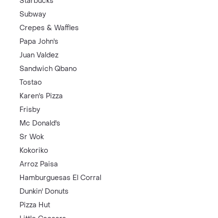
Starbucks
Subway
Crepes & Waffles
Papa John's
Juan Valdez
Sandwich Qbano
Tostao
Karen's Pizza
Frisby
Mc Donald's
Sr Wok
Kokoriko
Arroz Paisa
Hamburguesas El Corral
Dunkin' Donuts
Pizza Hut