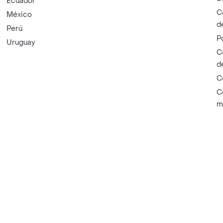
Ecuador
C
México
d
Perú
P
Uruguay
C
d
C
C
m