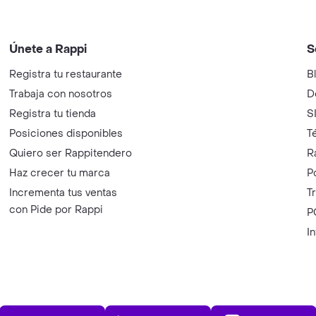
Únete a Rappi
S
Registra tu restaurante
B
Trabaja con nosotros
D
Registra tu tienda
S
Posiciones disponibles
T
Quiero ser Rappitendero
R
Haz crecer tu marca
P
Incrementa tus ventas
T
con Pide por Rappi
P
I
App Store
Play Store
AppGalle