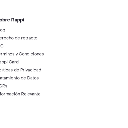
obre Rappi
log
erecho de retracto
IC
érminos y Condiciones
appi Card
olíticas de Privacidad
ratamiento de Datos
QRs
nformación Relevante
ry