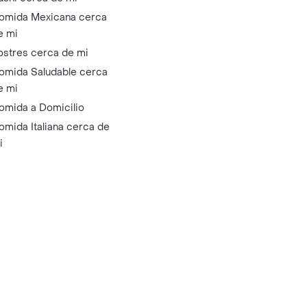
omida Mexicana cerca
e mi
ostres cerca de mi
omida Saludable cerca
e mi
omida a Domicilio
omida Italiana cerca de
i