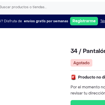
Registrarme
i?
Disfruta de
envíos gratis por semanas
Té
34 / Pantaló
Agotado
Producto no d
Por el momento no
revisar tu direcció