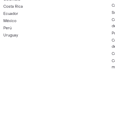
C
Costa Rica
S
Ecuador
C
México
d
Perú
P
Uruguay
C
d
C
C
m