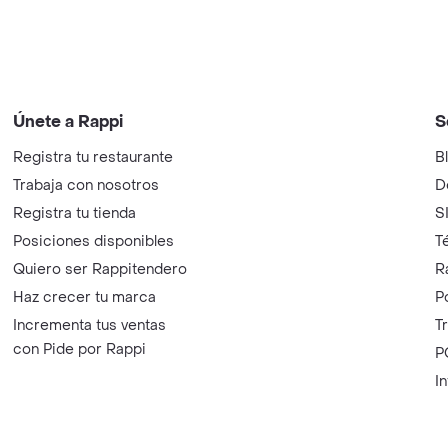
Únete a Rappi
S
Registra tu restaurante
B
Trabaja con nosotros
D
Registra tu tienda
S
Posiciones disponibles
T
Quiero ser Rappitendero
R
Haz crecer tu marca
P
Incrementa tus ventas
T
con Pide por Rappi
P
I