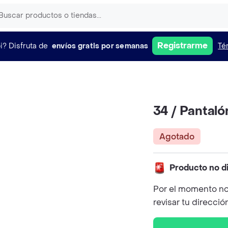
Registrarme
i?
Disfruta de
envíos gratis por semanas
Té
34 / Pantaló
Agotado
Producto no d
Por el momento no
revisar tu direcció