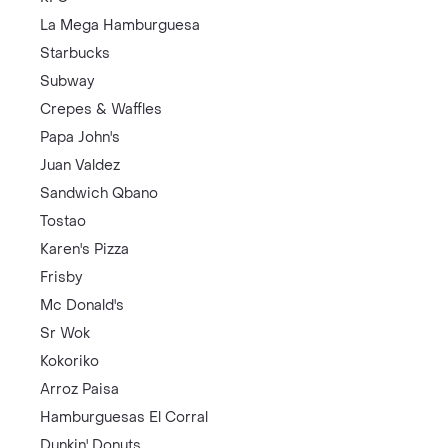
La Mega Hamburguesa
Starbucks
Subway
Crepes & Waffles
Papa John's
Juan Valdez
Sandwich Qbano
Tostao
Karen's Pizza
Frisby
Mc Donald's
Sr Wok
Kokoriko
Arroz Paisa
Hamburguesas El Corral
Dunkin' Donuts