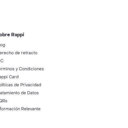
obre Rappi
log
erecho de retracto
IC
érminos y Condiciones
appi Card
olíticas de Privacidad
ratamiento de Datos
QRs
nformación Relevante