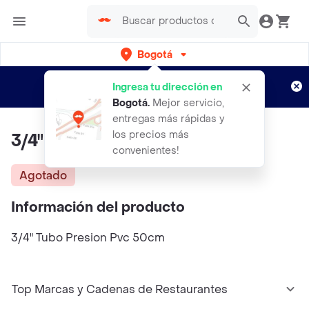
Bogotá
Regístrate
¿Nuevo en Rappi?
y disfruta de
Ingresa tu dirección en
envíos gratis por semanas
Aplican TyC
Bogotá
.
Mejor servicio,
entregas más rápidas y
los precios más
3/4" Tubo Presion Pvc 50cm
convenientes!
Agotado
Información del producto
3/4" Tubo Presion Pvc 50cm
Top Marcas y Cadenas de Restaurantes