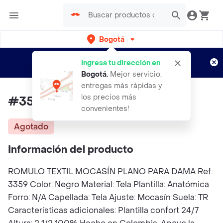
Bogotá
Regístrate
¿Nuevo en Rappi?
y disfruta de
Ingresa tu dirección en
envíos gratis por semanas
Aplican TyC
Bogotá
.
Mejor servicio,
entregas más rápidas y
los precios más
#35 Romulo Zapato Textil
convenientes!
Agotado
Información del producto
ROMULO TEXTIL MOCASÍN PLANO PARA DAMA Ref:
3359 Color: Negro Material: Tela Plantilla: Anatómica
Forro: N/A Capellada: Tela Ajuste: Mocasín Suela: TR
Características adicionales: Plantilla confort 24/7