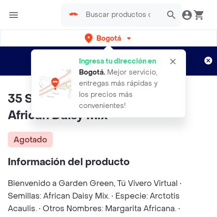
Bogotá
Regístrate
¿Nuevo en Rappi?
y disfruta de
Ingresa tu dirección en
envíos gratis por semanas
Aplican TyC
Bogotá
.
Mejor servicio,
entregas más rápidas y
los precios más
35 Semillas Orgánicas De Flor
convenientes!
African Daisy Mix
Agotado
Información del producto
Bienvenido a Garden Green, Tú Vivero Virtual •
Semillas: African Daisy Mix. • Especie: Arctotis
Acaulis. • Otros Nombres: Margarita Africana. •