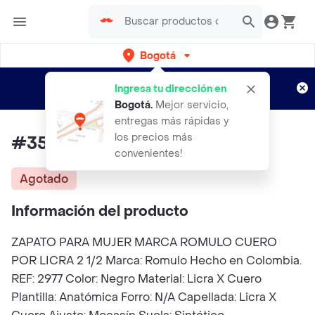
Bogotá
Regístrate
¿Nuevo en Rappi?
y disfruta de
Ingresa tu dirección en
envíos gratis por semanas
Aplican TyC
Bogotá
.
Mejor servicio,
entregas más rápidas y
los precios más
#35 Zapato Romulo Licra
convenientes!
Agotado
Información del producto
ZAPATO PARA MUJER MARCA ROMULO CUERO
POR LICRA 2 1/2 Marca: Romulo Hecho en Colombia.
REF: 2977 Color: Negro Material: Licra X Cuero
Plantilla: Anatómica Forro: N/A Capellada: Licra X