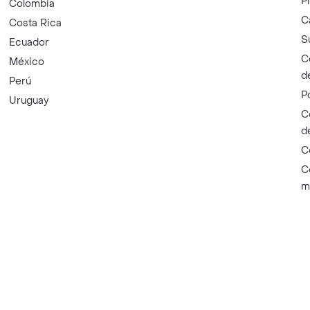
P
Colombia
C
Costa Rica
S
Ecuador
C
México
d
Perú
P
Uruguay
C
d
C
C
m