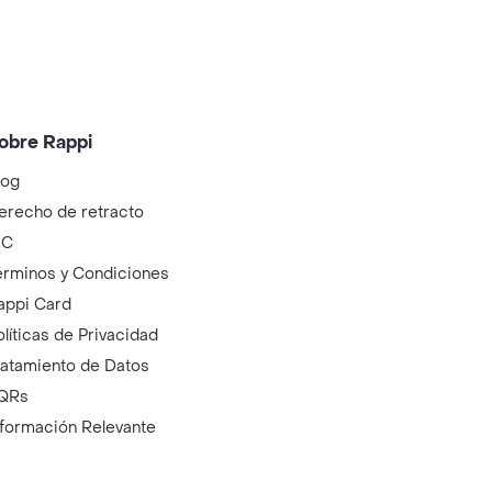
obre Rappi
log
erecho de retracto
IC
érminos y Condiciones
appi Card
olíticas de Privacidad
ratamiento de Datos
QRs
nformación Relevante