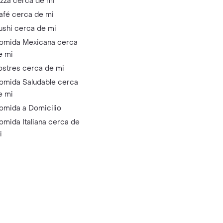
izza cerca de mi
afé cerca de mi
ushi cerca de mi
omida Mexicana cerca
e mi
ostres cerca de mi
omida Saludable cerca
e mi
omida a Domicilio
omida Italiana cerca de
i