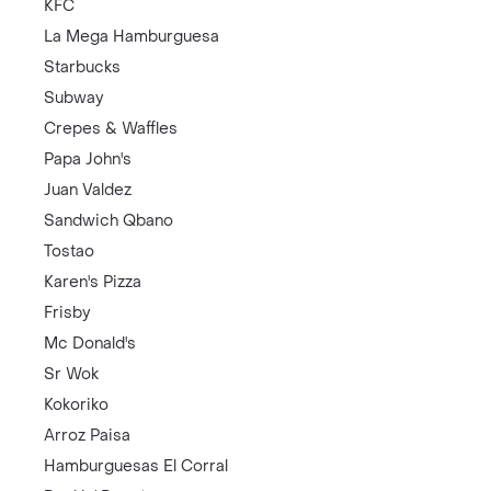
KFC
La Mega Hamburguesa
Starbucks
Subway
Crepes & Waffles
Papa John's
Juan Valdez
Sandwich Qbano
Tostao
Karen's Pizza
Frisby
Mc Donald's
Sr Wok
Kokoriko
Arroz Paisa
Hamburguesas El Corral