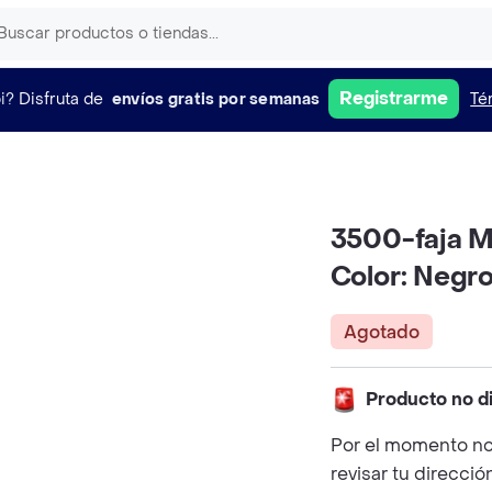
Registrarme
i?
Disfruta de
envíos gratis por semanas
Té
3500-faja M
Color: Negro 
Agotado
Producto no d
Por el momento no
revisar tu direcció