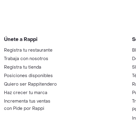
Únete a Rappi
S
Registra tu restaurante
B
Trabaja con nosotros
D
Registra tu tienda
S
Posiciones disponibles
T
Quiero ser Rappitendero
R
Haz crecer tu marca
P
Incrementa tus ventas
T
con Pide por Rappi
P
I