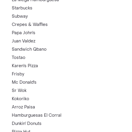
Starbucks
Subway
Crepes & Waffles
Papa John's
Juan Valdez
Sandwich Qbano
Tostao
Karen's Pizza
Frisby
Mc Donald's
Sr Wok
Kokoriko
Arroz Paisa
Hamburguesas El Corral
Dunkin' Donuts
Pizza Hut