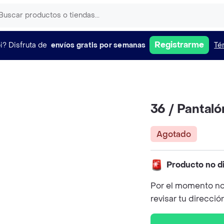
Registrarme
i?
Disfruta de
envíos gratis por semanas
Té
36 / Pantal
Agotado
Producto no d
Por el momento no
revisar tu direcció