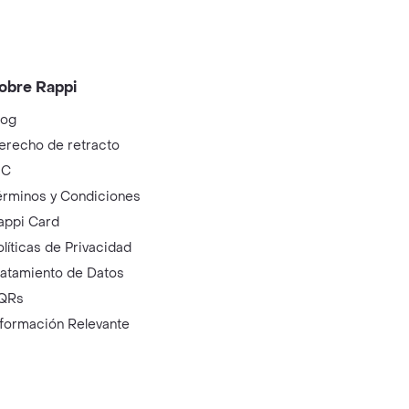
obre Rappi
log
erecho de retracto
IC
érminos y Condiciones
appi Card
olíticas de Privacidad
ratamiento de Datos
QRs
nformación Relevante