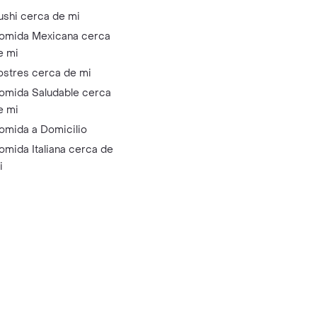
ushi cerca de mi
omida Mexicana cerca
e mi
ostres cerca de mi
omida Saludable cerca
e mi
omida a Domicilio
omida Italiana cerca de
i