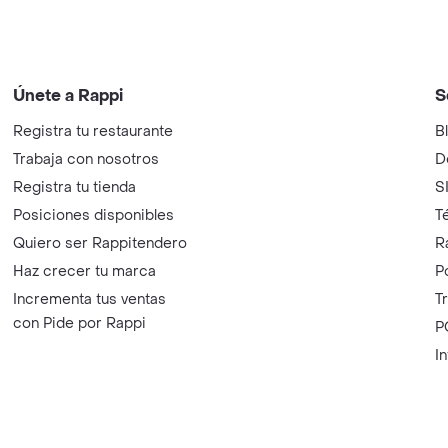
Únete a Rappi
S
Registra tu restaurante
B
Trabaja con nosotros
D
Registra tu tienda
S
Posiciones disponibles
T
Quiero ser Rappitendero
R
Haz crecer tu marca
P
Incrementa tus ventas
T
con Pide por Rappi
P
I