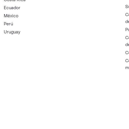
S
Ecuador
C
México
d
Perú
P
Uruguay
C
d
C
C
m