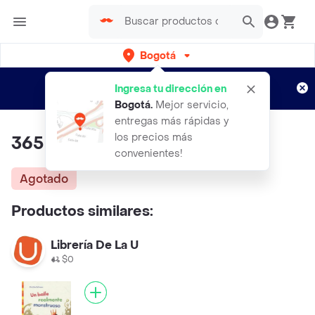
Bogotá
Regístrate
¿Nuevo en Rappi?
y disfruta de
Ingresa tu dirección en
envíos gratis por semanas
Aplican TyC
Bogotá
.
Mejor servicio,
entregas más rápidas y
los precios más
365 Cuentos Para Ir a Dormir
convenientes!
Agotado
Productos similares:
Librería De La U
$0