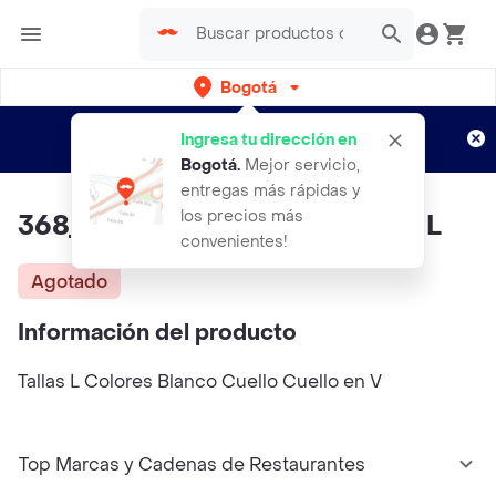
Bogotá
Regístrate
¿Nuevo en Rappi?
y disfruta de
Ingresa tu dirección en
envíos gratis por semanas
Aplican TyC
Bogotá
.
Mejor servicio,
entregas más rápidas y
los precios más
368_Atari Blanco -Cuello en V- L
convenientes!
Agotado
Información del producto
Tallas L Colores Blanco Cuello Cuello en V
Top Marcas y Cadenas de Restaurantes