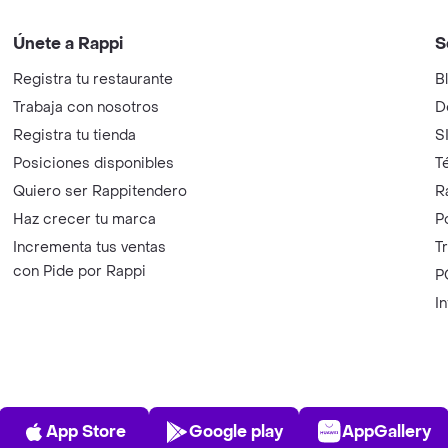
Únete a Rappi
S
Registra tu restaurante
B
Trabaja con nosotros
D
Registra tu tienda
S
Posiciones disponibles
T
Quiero ser Rappitendero
R
Haz crecer tu marca
P
Incrementa tus ventas
T
con Pide por Rappi
P
I
App Store
Play Store
AppGalle
App Store
Google play
AppGallery