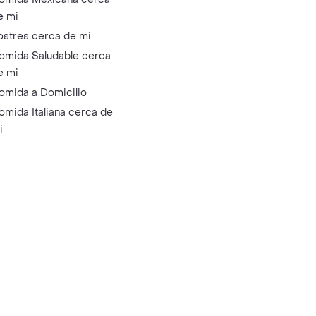
e mi
ostres cerca de mi
omida Saludable cerca
e mi
omida a Domicilio
omida Italiana cerca de
i