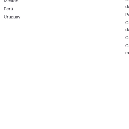
México
d
Perú
P
Uruguay
C
d
C
C
m