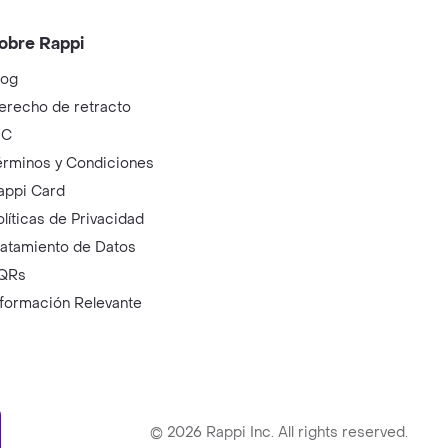
obre Rappi
log
erecho de retracto
IC
érminos y Condiciones
appi Card
olíticas de Privacidad
ratamiento de Datos
QRs
nformación Relevante
ry
©
2026
Rappi Inc. All rights reserved.