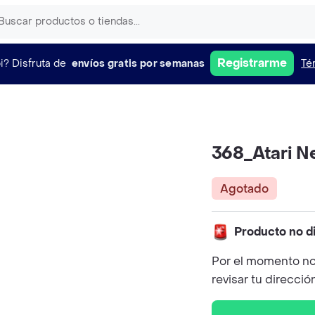
Registrarme
i?
Disfruta de
envíos gratis por semanas
Té
368_Atari N
Agotado
Producto no d
Por el momento no
revisar tu direcció