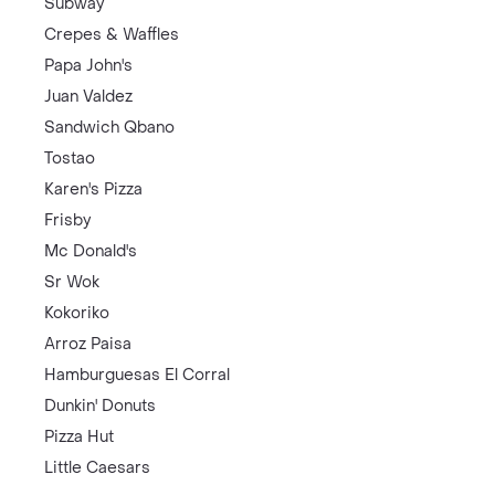
Subway
Crepes & Waffles
Papa John's
Juan Valdez
Sandwich Qbano
Tostao
Karen's Pizza
Frisby
Mc Donald's
Sr Wok
Kokoriko
Arroz Paisa
Hamburguesas El Corral
Dunkin' Donuts
Pizza Hut
Little Caesars