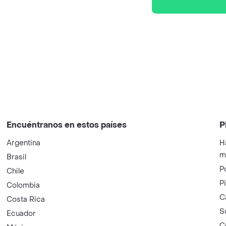
Encuéntranos en estos países
P
Argentina
H
m
Brasil
P
Chile
P
Colombia
C
Costa Rica
S
Ecuador
C