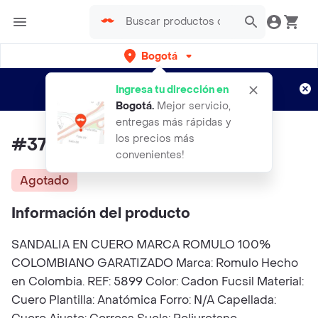
Bogotá
Regístrate
¿Nuevo en Rappi?
y disfruta de
Ingresa tu dirección en
envíos gratis por semanas
Aplican TyC
Bogotá
.
Mejor servicio,
entregas más rápidas y
los precios más
#37 Romulo Sandalia Cuero
convenientes!
Agotado
Información del producto
SANDALIA EN CUERO MARCA ROMULO 100%
COLOMBIANO GARATIZADO Marca: Romulo Hecho
en Colombia. REF: 5899 Color: Cadon Fucsil Material:
Cuero Plantilla: Anatómica Forro: N/A Capellada: