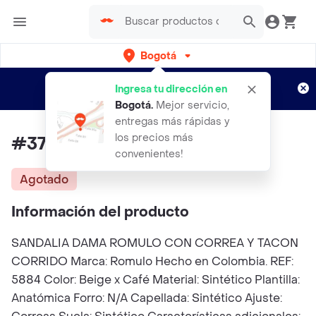
Bogotá
Regístrate
¿Nuevo en Rappi?
y disfruta de
Ingresa tu dirección en
envíos gratis por semanas
Aplican TyC
Bogotá
.
Mejor servicio,
entregas más rápidas y
los precios más
#37 Sandalias Romulo Dama
convenientes!
Agotado
Información del producto
SANDALIA DAMA ROMULO CON CORREA Y TACON
CORRIDO Marca: Romulo Hecho en Colombia. REF:
5884 Color: Beige x Café Material: Sintético Plantilla:
Anatómica Forro: N/A Capellada: Sintético Ajuste: