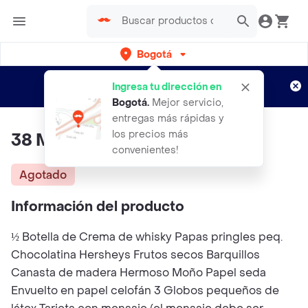
Bogotá
Regístrate
¿Nuevo en Rappi?
y disfruta de
Ingresa tu dirección en
envíos gratis por semanas
Aplican TyC
Bogotá
.
Mejor servicio,
entregas más rápidas y
los precios más
38 Magnifico
convenientes!
Agotado
Información del producto
½ Botella de Crema de whisky Papas pringles peq.
Chocolatina Hersheys Frutos secos Barquillos
Canasta de madera Hermoso Moño Papel seda
Envuelto en papel celofán 3 Globos pequeños de