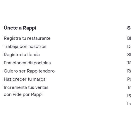
Únete a Rappi
S
Registra tu restaurante
B
Trabaja con nosotros
D
Registra tu tienda
S
Posiciones disponibles
T
Quiero ser Rappitendero
R
Haz crecer tu marca
P
Incrementa tus ventas
T
con Pide por Rappi
P
I