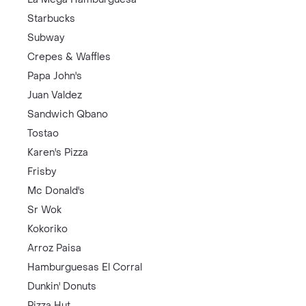
Starbucks
Subway
Crepes & Waffles
Papa John's
Juan Valdez
Sandwich Qbano
Tostao
Karen's Pizza
Frisby
Mc Donald's
Sr Wok
Kokoriko
Arroz Paisa
Hamburguesas El Corral
Dunkin' Donuts
Pizza Hut