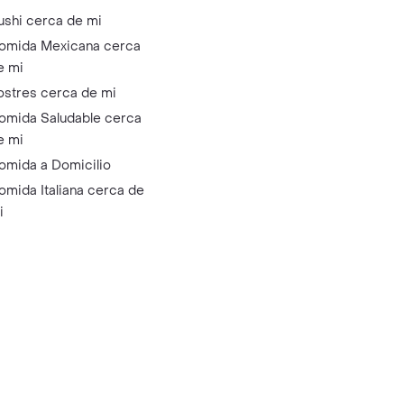
ushi cerca de mi
omida Mexicana cerca
e mi
ostres cerca de mi
omida Saludable cerca
e mi
omida a Domicilio
omida Italiana cerca de
i