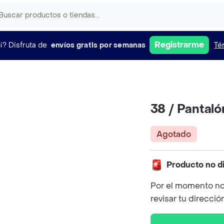
Registrarme
i?
Disfruta de
envíos gratis por semanas
Té
38 / Pantal
Agotado
Producto no d
Por el momento no
revisar tu direcció