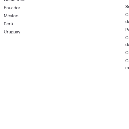
S
Ecuador
C
México
d
Perú
P
Uruguay
C
d
C
C
m