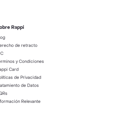
obre Rappi
log
erecho de retracto
IC
érminos y Condiciones
appi Card
olíticas de Privacidad
ratamiento de Datos
QRs
nformación Relevante