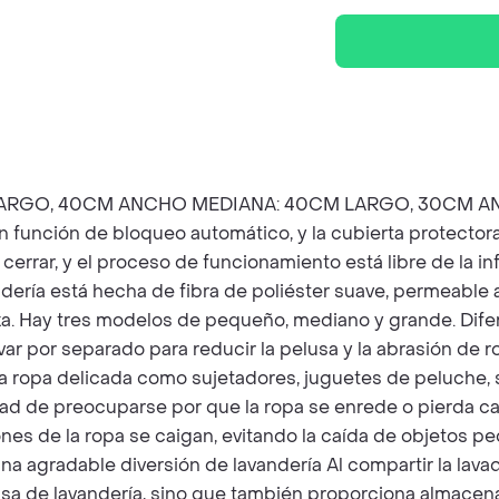
LARGO, 40CM ANCHO MEDIANA: 40CM LARGO, 30CM A
on función de bloqueo automático, y la cubierta protector
 cerrar, y el proceso de funcionamiento está libre de la in
ndería está hecha de fibra de poliéster suave, permeable al
za. Hay tres modelos de pequeño, mediano y grande. Dif
ar por separado para reducir la pelusa y la abrasión de ro
a ropa delicada como sujetadores, juguetes de peluche, 
dad de preocuparse por que la ropa se enrede o pierda cal
nes de la ropa se caigan, evitando la caída de objetos p
na agradable diversión de lavandería Al compartir la lavad
olsa de lavandería, sino que también proporciona almacen