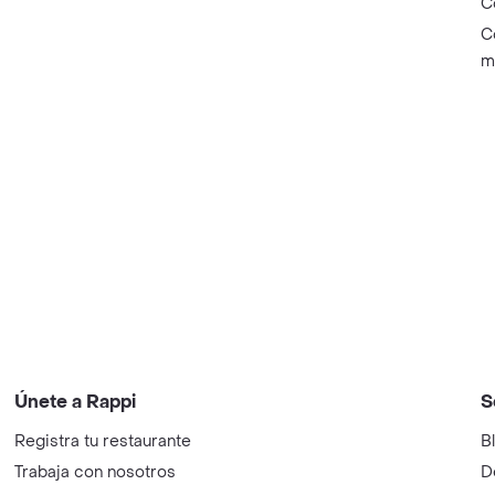
C
C
m
Únete a Rappi
S
Registra tu restaurante
B
Trabaja con nosotros
D