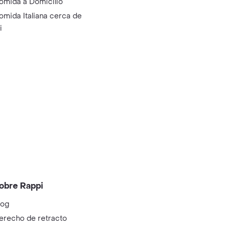
omida a Domicilio
omida Italiana cerca de
i
obre Rappi
log
erecho de retracto