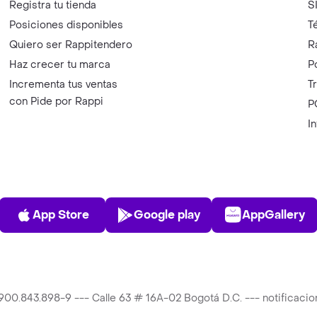
Registra tu tienda
S
Posiciones disponibles
T
Quiero ser Rappitendero
R
Haz crecer tu marca
P
Incrementa tus ventas
T
con Pide por Rappi
P
I
App Store
Play Store
AppGalle
App Store
Google play
AppGallery
T 900.843.898-9 --- Calle 63 # 16A-02 Bogotá D.C. --- notificac