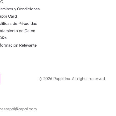
IC
érminos y Condiciones
appi Card
olíticas de Privacidad
ratamiento de Datos
QRs
nformación Relevante
ry
©
2026
Rappi Inc. All rights reserved.
ionesrappi@rappi.com