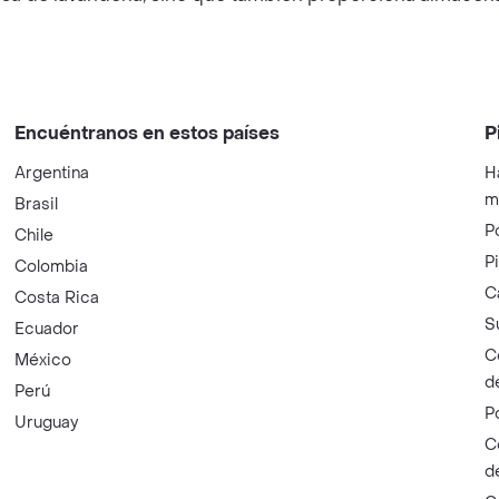
Encuéntranos en estos países
P
Argentina
H
m
Brasil
P
Chile
P
Colombia
C
Costa Rica
S
Ecuador
C
México
d
Perú
P
Uruguay
C
d