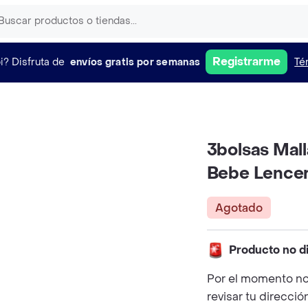
Registrarme
i?
Disfruta de
envíos gratis por semanas
Té
3bolsas Mal
Bebe Lencer
Agotado
Producto no d
Por el momento no
revisar tu direcció