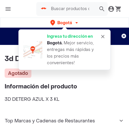
Bogotá
Regístrate
¿Nuevo en Rappi?
y disfruta de
Ingresa tu dirección en
envíos gratis por semanas
Aplican TyC
Bogotá
.
Mejor servicio,
entregas más rápidas y
los precios más
3d Deterg Azul X 3 Kl
convenientes!
Agotado
Información del producto
3D DETERG AZUL X 3 KL
Top Marcas y Cadenas de Restaurantes