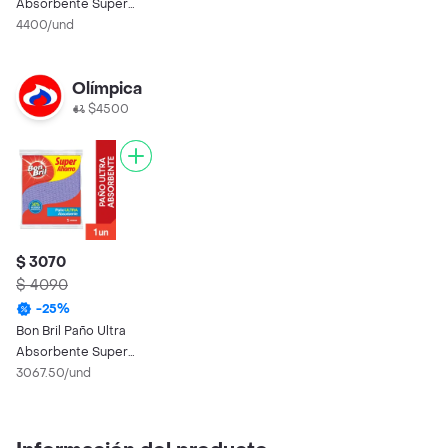
Absorbente Super
Ahorro 1 un
4400/und
Olímpica
$4500
$ 3070
$ 4090
-
25
%
Bon Bril Paño Ultra
Absorbente Super
Ahorro 1 un
3067.50/und