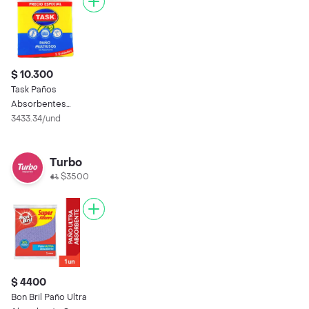
$ 10.300
Task Paños
Absorbentes
Multiusos
3433.34/und
Turbo
$3500
$ 4400
Bon Bril Paño Ultra