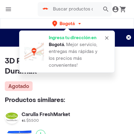
Bogotá
Regístrate
¿Nuevo en Rappi?
y disfruta de
Ingresa tu dirección en
envíos gratis por semanas
Aplican TyC
Bogotá
.
Mejor servicio,
entregas más rápidas y
los precios más
3D Panos Semi Desechables
convenientes!
Duramax
Agotado
Productos similares:
Carulla FreshMarket
$5500