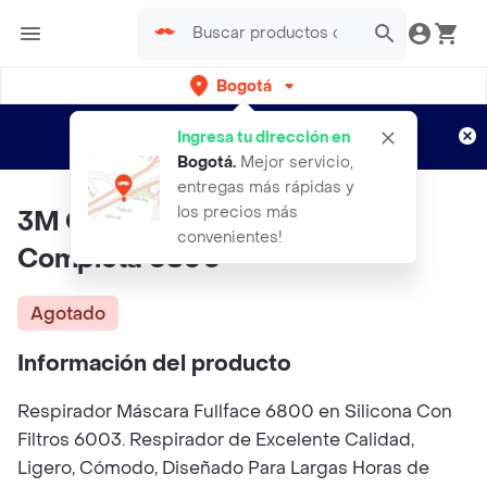
Bogotá
Regístrate
¿Nuevo en Rappi?
y disfruta de
Ingresa tu dirección en
envíos gratis por semanas
Aplican TyC
Bogotá
.
Mejor servicio,
entregas más rápidas y
los precios más
3M Careta Respiratoria Cara
convenientes!
Completa 6800
Agotado
Información del producto
Respirador Máscara Fullface 6800 en Silicona Con
Filtros 6003. Respirador de Excelente Calidad,
Ligero, Cómodo, Diseñado Para Largas Horas de