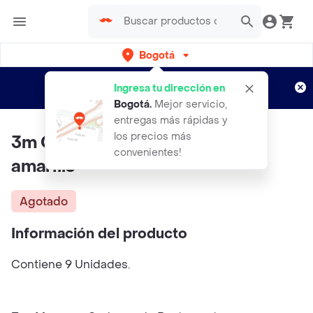
Bogotá
Regístrate
¿Nuevo en Rappi?
y disfruta de
Ingresa tu dirección en
envíos gratis por semanas
Aplican TyC
Bogotá
.
Mejor servicio,
entregas más rápidas y
los precios más
3m Conector Resorte Rojo-
convenientes!
amarillo
Agotado
Información del producto
Contiene 9 Unidades.