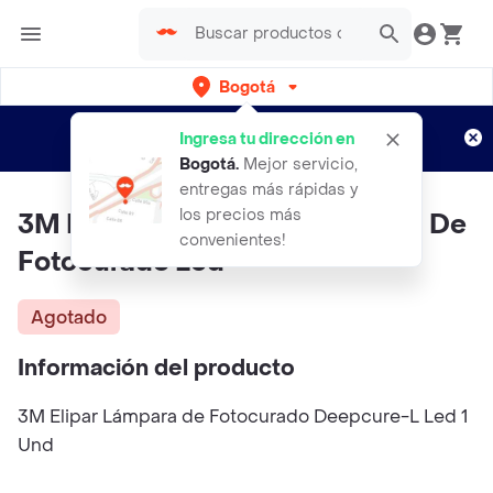
Bogotá
Regístrate
¿Nuevo en Rappi?
y disfruta de
Ingresa tu dirección en
envíos gratis por semanas
Aplican TyC
Bogotá
.
Mejor servicio,
entregas más rápidas y
los precios más
3M Elipar Deepcure-L Lámpara De
convenientes!
Fotocurado Led
Agotado
Información del producto
3M Elipar Lámpara de Fotocurado Deepcure-L Led 1
Und