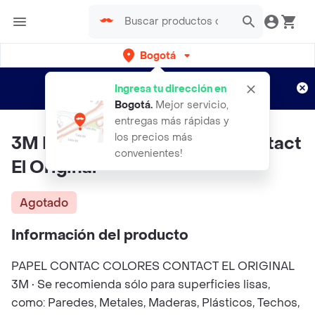
Bogotá
Regístrate
¿Nuevo en Rappi?
y disfruta de
Ingresa tu dirección en
envíos gratis por semanas
Aplican TyC
Bogotá
.
Mejor servicio,
entregas más rápidas y
los precios más
3M Papel Contact Naranja Contact
convenientes!
El Original
Agotado
Información del producto
PAPEL CONTAC COLORES CONTACT EL ORIGINAL
3M • Se recomienda sólo para superficies lisas,
como: Paredes, Metales, Maderas, Plásticos, Techos,