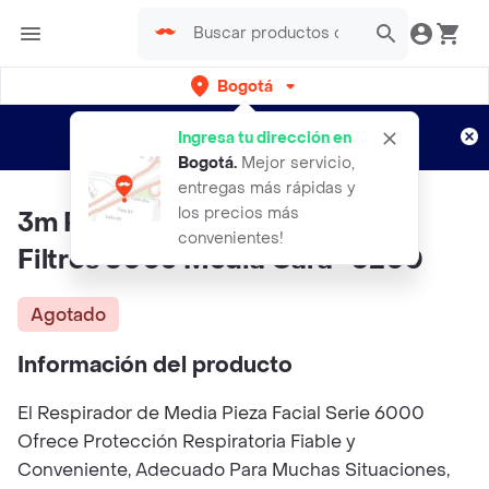
Bogotá
Regístrate
¿Nuevo en Rappi?
y disfruta de
Ingresa tu dirección en
envíos gratis por semanas
Aplican TyC
Bogotá
.
Mejor servicio,
entregas más rápidas y
los precios más
3m Respirador Mascara Con
convenientes!
Filtros 6003 Media Cara -6200
Agotado
Información del producto
El Respirador de Media Pieza Facial Serie 6000
Ofrece Protección Respiratoria Fiable y
Conveniente, Adecuado Para Muchas Situaciones,