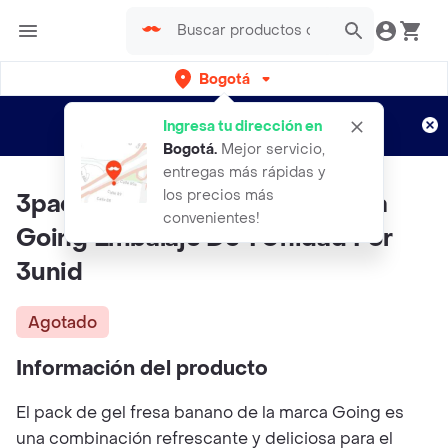
Bogotá
Regístrate
¿Nuevo en Rappi?
y disfruta de
Ingresa tu dirección en
envíos gratis por semanas
Aplican TyC
Bogotá
.
Mejor servicio,
entregas más rápidas y
los precios más
3pack Gel Fresa Banano. Marca
convenientes!
Going Embalaje De 1 Unidad Por
3unid
Agotado
Información del producto
El pack de gel fresa banano de la marca Going es
una combinación refrescante y deliciosa para el