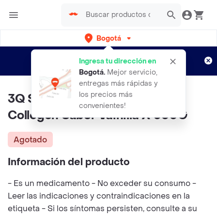
Bogotá
Regístrate
¿Nuevo en Rappi?
y disfruta de
Ingresa tu dirección en
envíos gratis por semanas
Aplican TyC
Bogotá
.
Mejor servicio,
entregas más rápidas y
los precios más
3Q Sas Colageno Hidrolizado
convenientes!
Collegen Sabor Vainilla X 300G
Agotado
Información del producto
- Es un medicamento - No exceder su consumo -
Leer las indicaciones y contraindicaciones en la
etiqueta - Si los síntomas persisten, consulte a su