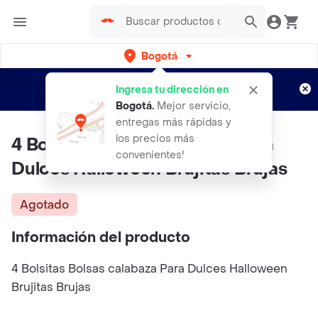
Bogotá
Regístrate
¿Nuevo en Rappi?
y disfruta de
Ingresa tu dirección en
envíos gratis por semanas
Aplican TyC
Bogotá
.
Mejor servicio,
entregas más rápidas y
los precios más
4 Bolsitas Bolsas Calabaza Para
convenientes!
Dulces Halloween Brujitas Brujas
Agotado
Información del producto
4 Bolsitas Bolsas calabaza Para Dulces Halloween
Brujitas Brujas