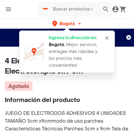
Bogotá
Regístrate
¿Nuevo en Rappi?
y disfruta de
Ingresa tu dirección en
envíos gratis por semanas
Aplican TyC
Bogotá
.
Mejor servicio,
entregas más rápidas y
los precios más
4 Electrodos Adhesivos
convenientes!
Electroterapia 5x9 cm
Agotado
Información del producto
JUEGO DE ELECTRODOS ADHESIVOS 4 UNIDADES
TAMAÑO 5cm x9cmmodo de uso parches
Características Técnicas Parches 5cm x 9cm Tela de