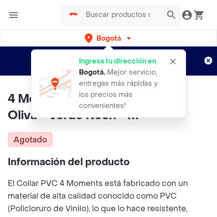
Bogotá
Regístrate
¿Nuevo en Rappi?
y disfruta de
Ingresa tu dirección en
envíos gratis por semanas
Aplican TyC
Bogotá
.
Mejor servicio,
entregas más rápidas y
los precios más
4 Moments - Collar Pvc Verde
convenientes!
Oliva - Verde Neón - M
Agotado
Información del producto
El Collar PVC 4 Moments está fabricado con un
material de alta calidad conocido como PVC
(Policloruro de Vinilo), lo que lo hace resistente,