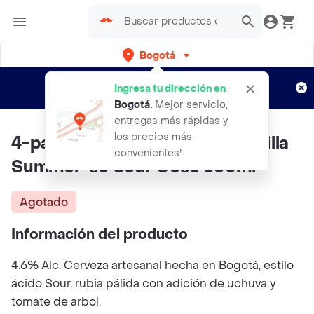
Bogotá
Regístrate
¿Nuevo en Rappi?
y disfruta de
Ingresa tu dirección en
envíos gratis por semanas
Aplican TyC
Bogotá
.
Mejor servicio,
entregas más rápidas y
los precios más
4-pack Cerveza Artesanal La Villa
convenientes!
Summer-sé Sour Gose 330ml
Agotado
Información del producto
4.6% Alc. Cerveza artesanal hecha en Bogotá, estilo
ácido Sour, rubia pálida con adición de uchuva y
tomate de arbol.